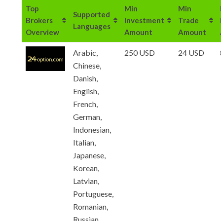
Top
Min
Min
Supported
Brokers
Investment
Trade
Languages
Overview
Amount
Amount
Arabic,
250 USD
24 USD
Chinese,
Danish,
English,
French,
German,
Indonesian,
Italian,
Japanese,
Korean,
Latvian,
Portuguese,
Romanian,
Russian,