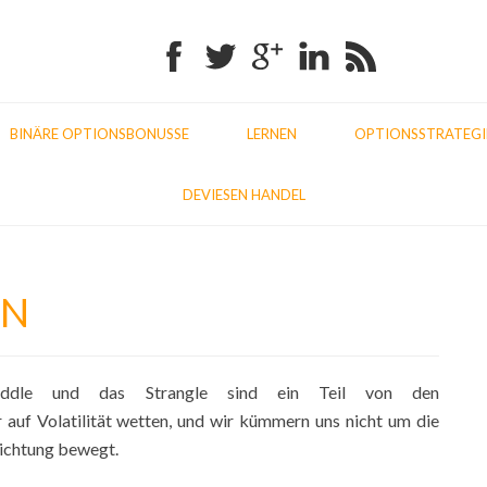
Facebook
Twitter
Google+
Linkedin
RSS
BINÄRE OPTIONSBONUSSE
LERNEN
OPTIONSSTRATEGI
DEVIESEN HANDEL
EN
/Straddle und das Strangle sind ein Teil von den
ur auf Volatilität wetten, und wir kümmern uns nicht um die
 Richtung bewegt.